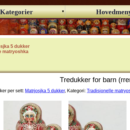
Kategorier
Hovedmen
osjka 5 dukker
le matryoshka
Tredukker for barn (rre
er per sett:
Matrjosjka 5 dukker
, Kategori:
Tradisjonelle matryo