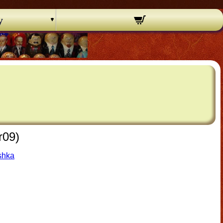
y
r09)
shka