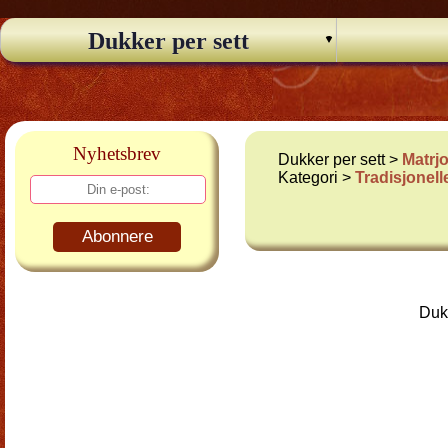
Dukker per sett
Nyhetsbrev
Dukker per sett >
Matrj
Kategori >
Tradisjonel
Abonnere
Dukk