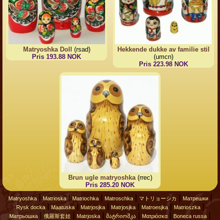
Matryoshka Doll
(rsad)
Hekkende dukke av familie stil
Pris 193.88 NOK
(umcn)
Pris 223.98 NOK
Brun ugle matryoshka
(rrec)
Pris 285.20 NOK
|
|
|
|
|
|
Matryoshka
Matrioska
Matriochka
Matroschka
マトリョーシカ
Матрешки
|
|
|
|
|
|
Rysk docka
Maatuska
Matrjosjka
Matrjosjka
Matroesjka
Matrioszka
|
|
|
|
|
|
Матрьошка
俄羅斯套娃
Matrjoska
მატრიოშკა
Ματριόσκα
Boneca russa