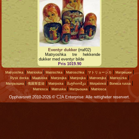
Eventyr dukker
(rraf02)
Matryoshka tre hekkende
dukker med eventyr bilde
Pris 1019.90
|
|
|
|
|
|
Matryoshka
Matrioska
Matriochka
Matroschka
マトリョーシカ
Матрешки
|
|
|
|
|
|
Rysk docka
Maatuska
Matrjosjka
Matrjosjka
Matroesjka
Matrioszka
|
|
|
|
|
|
Матрьошка
俄羅斯套娃
Matrjoska
მატრიოშკა
Ματριόσκα
Boneca russa
|
|
|
Matriosca
Matruska
Матрьошка
Matriosca
Opphavsrett 2010-2026 © C2A Enterprise. Alle rettigheter reservert.