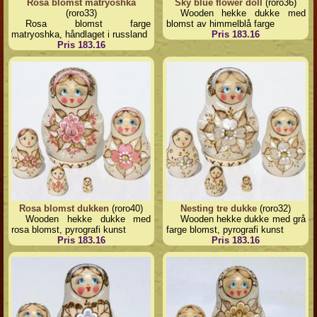
Rosa blomst matryoshka
Sky blue flower doll
(roro36)
(roro33)
Wooden hekke dukke med
Rosa blomst farge
blomst av himmelblå farge
matryoshka, håndlaget i russland
Pris 183.16
Pris 183.16
Rosa blomst dukken
(roro40)
Nesting tre dukke
(roro32)
Wooden hekke dukke med
Wooden hekke dukke med grå
rosa blomst, pyrografi kunst
farge blomst, pyrografi kunst
Pris 183.16
Pris 183.16