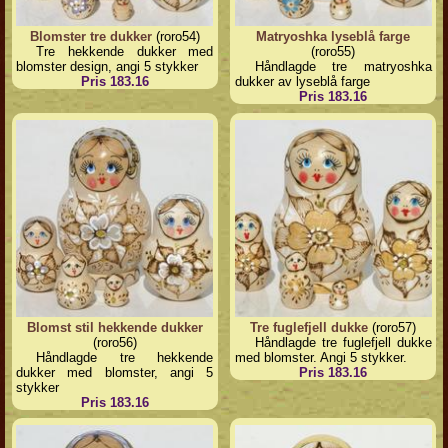
Blomster tre dukker
(roro54)
Matryoshka lyseblå farge
Tre hekkende dukker med
(roro55)
blomster design, angi 5 stykker
Håndlagde tre matryoshka
Pris 183.16
dukker av lyseblå farge
Pris 183.16
Blomst stil hekkende dukker
Tre fuglefjell dukke
(roro57)
(roro56)
Håndlagde tre fuglefjell dukke
Håndlagde tre hekkende
med blomster. Angi 5 stykker.
dukker med blomster, angi 5
Pris 183.16
stykker
Pris 183.16