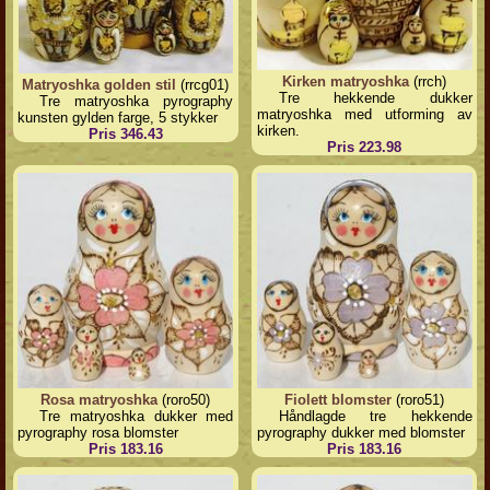
Kirken matryoshka
(rrch)
Matryoshka golden stil
(rrcg01)
Tre hekkende dukker
Tre matryoshka pyrography
matryoshka med utforming av
kunsten gylden farge, 5 stykker
kirken.
Pris 346.43
Pris 223.98
Rosa matryoshka
(roro50)
Fiolett blomster
(roro51)
Tre matryoshka dukker med
Håndlagde tre hekkende
pyrography rosa blomster
pyrography dukker med blomster
Pris 183.16
Pris 183.16