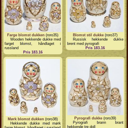
Farge blomst dukken
(roro35)
Blomst stil dukke
(roro37)
Wooden hekkende dukke med
Russisk hekkende dukke
farget blomst, håndlaget i
brent med pyrografi
russland
Pris 183.16
Pris 183.16
Pyrografi dukke
(roro39)
Mørk blomst dukken
(roro38)
Pyrografi brann brant
Hekkende dukke med mørk
hekkende tre doll
farge blomst, håndlaget i russland