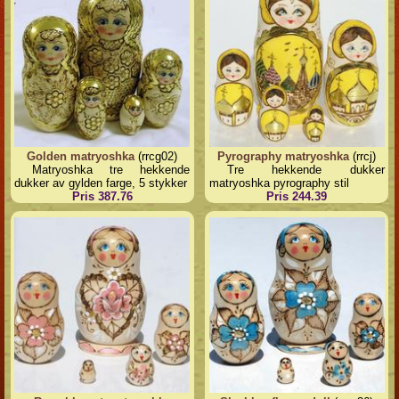
Golden matryoshka
(rrcg02)
Pyrography matryoshka
(rrcj)
Matryoshka tre hekkende
Tre hekkende dukker
dukker av gylden farge, 5 stykker
matryoshka pyrography stil
Pris 387.76
Pris 244.39