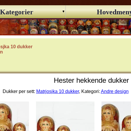
Kategorier
Hovedmen
osjka 10 dukker
gn
Hester hekkende dukker 
Dukker per sett:
Matrjosjka 10 dukker
, Kategori:
Andre design