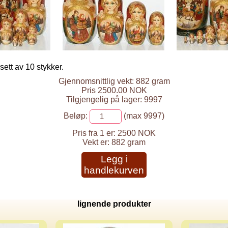
sett av 10 stykker.
Gjennomsnittlig vekt: 882 gram
Pris 2500.00 NOK
Tilgjengelig på lager: 9997
Beløp:
(max 9997)
Pris fra 1 er:
2500 NOK
Vekt er:
882 gram
Legg i
handlekurven
lignende produkter