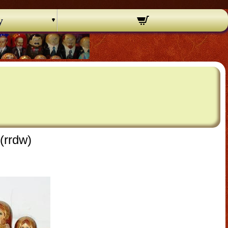
y
(rrdw)