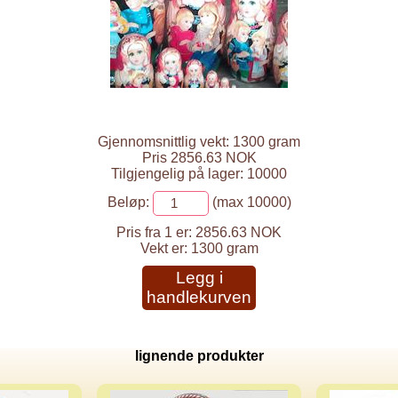
Gjennomsnittlig vekt: 1300 gram
Pris 2856.63 NOK
Tilgjengelig på lager: 10000
Beløp:
(max 10000)
Pris fra 1 er:
2856.63 NOK
Vekt er:
1300 gram
Legg i
handlekurven
lignende produkter