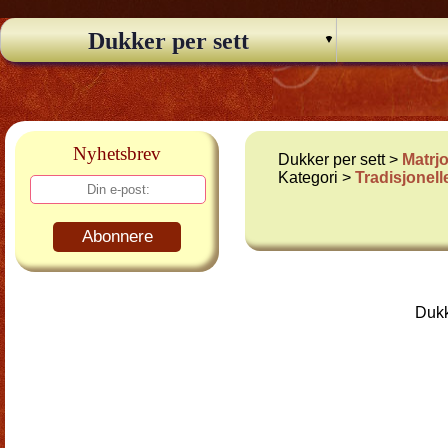
Dukker per sett
Nyhetsbrev
Dukker per sett >
Matrj
Kategori >
Tradisjonel
Abonnere
Dukk