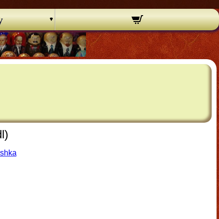
y
l)
oshka