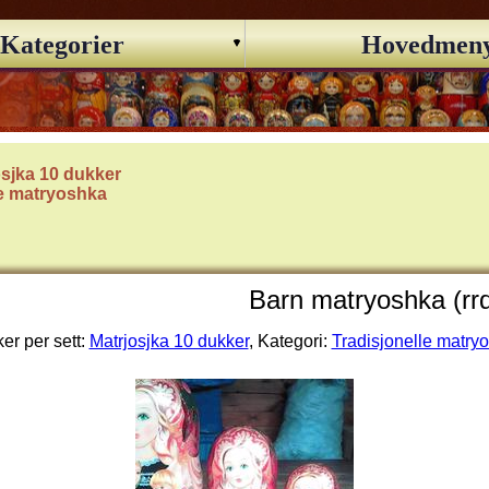
Kategorier
Hovedmen
osjka 10 dukker
le matryoshka
Barn matryoshka (rrd
er per sett:
Matrjosjka 10 dukker
, Kategori:
Tradisjonelle matry