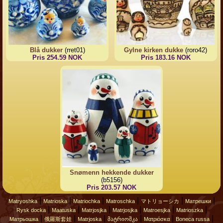
Blå dukker
(rret01)
Gylne kirken dukke
(roro42)
Pris 254.59 NOK
Pris 183.16 NOK
Snømenn hekkende dukker
(b5156)
Pris 203.57 NOK
|
|
|
|
|
|
Matryoshka
Matrioska
Matriochka
Matroschka
マトリョーシカ
Матрешки
|
|
|
|
|
|
Rysk docka
Maatuska
Matrjosjka
Matrjosjka
Matroesjka
Matrioszka
|
|
|
|
|
|
Матрьошка
俄羅斯套娃
Matrjoska
მატრიოშკა
Ματριόσκα
Boneca russa