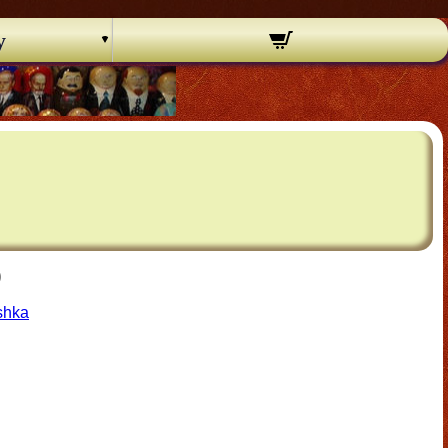
y
)
shka