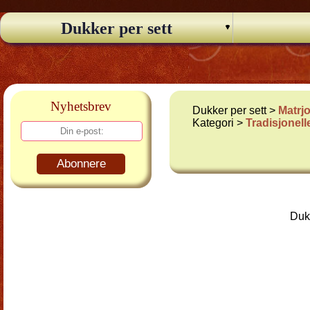
Dukker per sett
Nyhetsbrev
Dukker per sett >
Matrj
Kategori >
Tradisjonel
Abonnere
Dukk