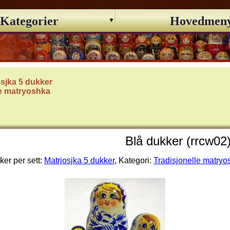
Kategorier
Hovedmen
osjka 5 dukker
le matryoshka
Blå dukker (rrcw02
er per sett:
Matrjosjka 5 dukker
, Kategori:
Tradisjonelle matryo