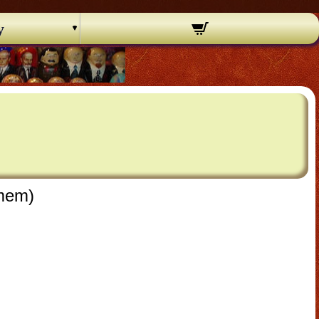
y
mem)