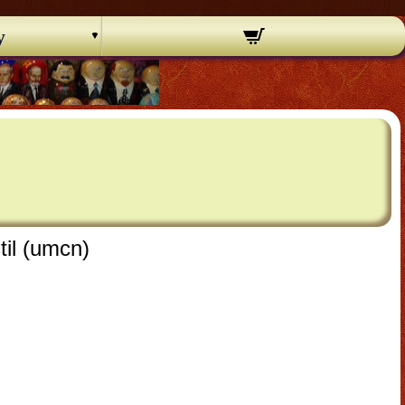
y
til (umcn)