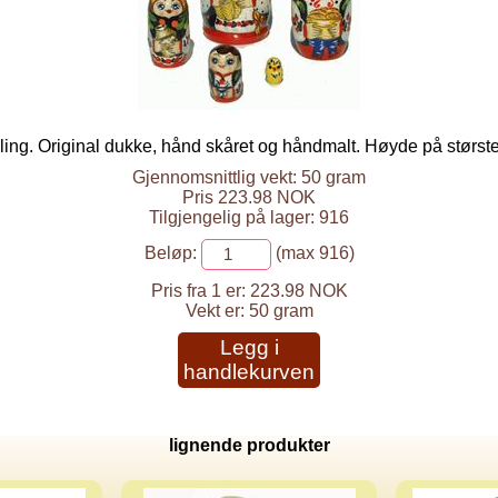
lling. Original dukke, hånd skåret og håndmalt. Høyde på størst
Gjennomsnittlig vekt: 50 gram
Pris 223.98 NOK
Tilgjengelig på lager: 916
Beløp:
(max 916)
Pris fra 1 er:
223.98 NOK
Vekt er:
50 gram
Legg i
handlekurven
lignende produkter