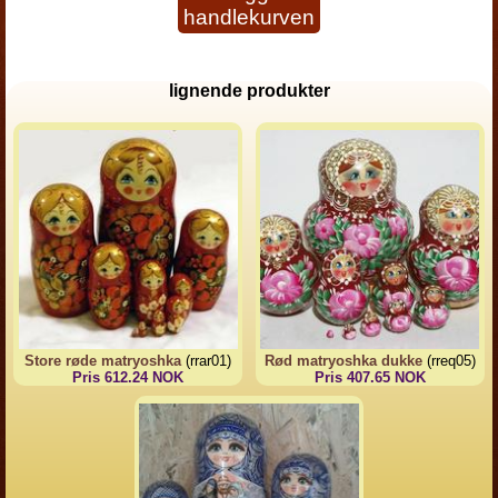
handlekurven
lignende produkter
Store røde matryoshka
(rrar01)
Rød matryoshka dukke
(rreq05)
Pris 612.24 NOK
Pris 407.65 NOK