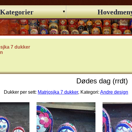
Kategorier
Hovedmen
osjka 7 dukker
gn
Dødes dag (rrdt)
Dukker per sett:
Matrjosjka 7 dukker
, Kategori:
Andre design