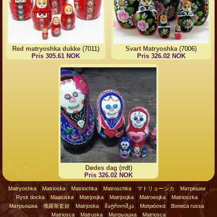
Red matryoshka dukke
(7011)
Svart Matryoshka
(7006)
Pris 305.61 NOK
Pris 326.02 NOK
Dødes dag
(rrdt)
Pris 326.02 NOK
|
|
|
|
|
|
Matryoshka
Matrioska
Matriochka
Matroschka
マトリョーシカ
Матрешки
|
|
|
|
|
|
Rysk docka
Maatuska
Matrjosjka
Matrjosjka
Matroesjka
Matrioszka
|
|
|
|
|
|
Матрьошка
俄羅斯套娃
Matrjoska
მატრიოშკა
Ματριόσκα
Boneca russa
|
|
|
Matriosca
Matruska
Матрьошка
Matriosca