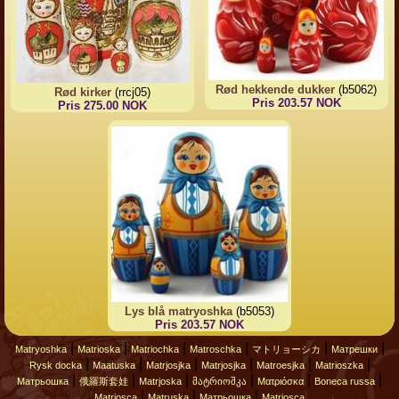
Rød hekkende dukker
(b5062)
Rød kirker
(rrcj05)
Pris 203.57 NOK
Pris 275.00 NOK
Lys blå matryoshka
(b5053)
Pris 203.57 NOK
|
|
|
|
|
|
Matryoshka
Matrioska
Matriochka
Matroschka
マトリョーシカ
Матрешки
|
|
|
|
|
|
Rysk docka
Maatuska
Matrjosjka
Matrjosjka
Matroesjka
Matrioszka
|
|
|
|
|
|
Матрьошка
俄羅斯套娃
Matrjoska
მატრიოშკა
Ματριόσκα
Boneca russa
|
|
|
Matriosca
Matruska
Матрьошка
Matriosca