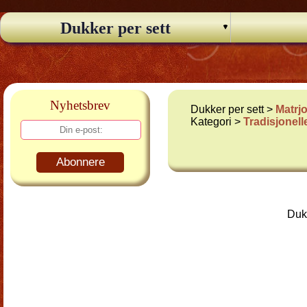
Dukker per sett
Nyhetsbrev
Dukker per sett >
Matrj
Kategori >
Tradisjonel
Abonnere
Dukk