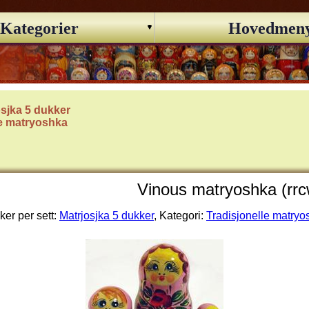
Kategorier
Hovedmen
osjka 5 dukker
le matryoshka
Vinous matryoshka (rr
er per sett:
Matrjosjka 5 dukker
, Kategori:
Tradisjonelle matryo