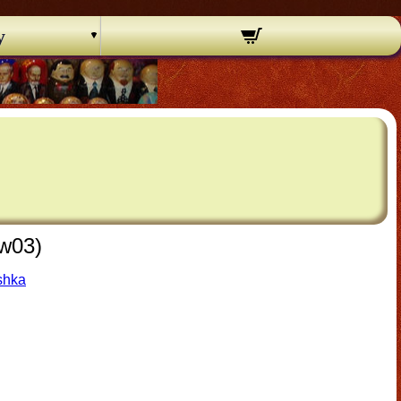
y
cw03)
shka