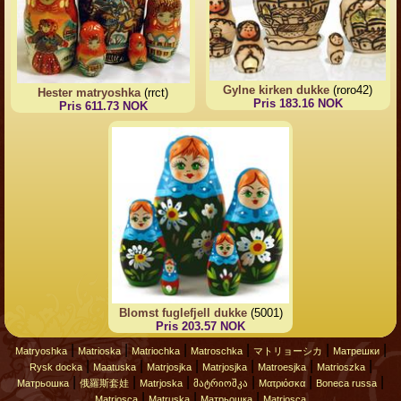
Gylne kirken dukke
(roro42)
Hester matryoshka
(rrct)
Pris 183.16 NOK
Pris 611.73 NOK
Blomst fuglefjell dukke
(5001)
Pris 203.57 NOK
|
|
|
|
|
|
Matryoshka
Matrioska
Matriochka
Matroschka
マトリョーシカ
Матрешки
|
|
|
|
|
|
Rysk docka
Maatuska
Matrjosjka
Matrjosjka
Matroesjka
Matrioszka
|
|
|
|
|
|
Матрьошка
俄羅斯套娃
Matrjoska
მატრიოშკა
Ματριόσκα
Boneca russa
|
|
|
Matriosca
Matruska
Матрьошка
Matriosca