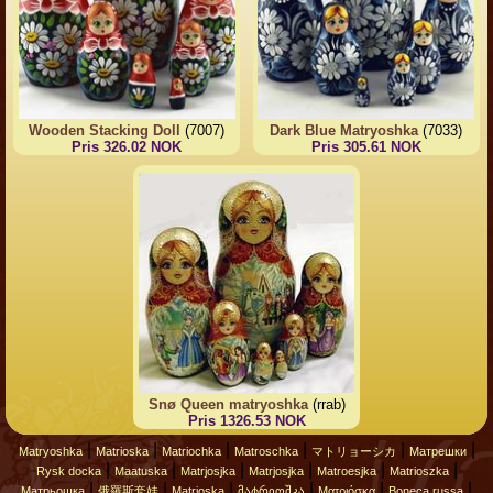
Wooden Stacking Doll
(7007)
Dark Blue Matryoshka
(7033)
Pris 326.02 NOK
Pris 305.61 NOK
Snø Queen matryoshka
(rrab)
Pris 1326.53 NOK
|
|
|
|
|
|
Matryoshka
Matrioska
Matriochka
Matroschka
マトリョーシカ
Матрешки
|
|
|
|
|
|
Rysk docka
Maatuska
Matrjosjka
Matrjosjka
Matroesjka
Matrioszka
|
|
|
|
|
|
Матрьошка
俄羅斯套娃
Matrjoska
მატრიოშკა
Ματριόσκα
Boneca russa